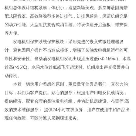
机组总体设计结构紧凑，体积小，造型新颖美观。多层屏蔽阻抗错
配式隔音罩。高效降噪型多路进排气，进排风通道，保证机组充足
的动力性能。大型阻抗复合式消音器。特设快速开启盖板，维护保
养方便。
发电机组保护系统保护模块：采用先进的嵌入式微处理器设
计，避免因用户操作不当造成损坏，增强了柴油发电机组运行的可
靠性和安全性。当柴油发电机组发现出现油压过低(<0.1Mpa)、水温
过高(>95℃)、水箱水位过低或飞车超速时。机组发出声光报警并自
动停机。
本着一切为用户着想的原则，重质量守信誉是我们一直努力的
目标，我们为客户提供。贴心的服务：根据用户用电及负载情况，
提供经济、配套合理的柴油发电机组，并协助机房建设、布置等;高
效的技术维修服务： 提供24小时在线服务，用户在使用中如产品出
现任何故障，可随时派人员到现场服务。