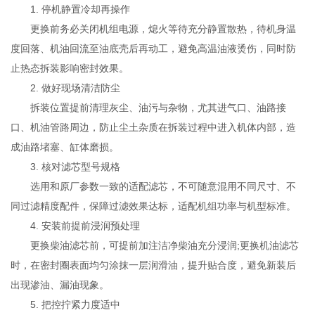
1. 停机静置冷却再操作
更换前务必关闭机组电源，熄火等待充分静置散热，待机身温
度回落、机油回流至油底壳后再动工，避免高温油液烫伤，同时防
止热态拆装影响密封效果。
2. 做好现场清洁防尘
拆装位置提前清理灰尘、油污与杂物，尤其进气口、油路接
口、机油管路周边，防止尘土杂质在拆装过程中进入机体内部，造
成油路堵塞、缸体磨损。
3. 核对滤芯型号规格
选用和原厂参数一致的适配滤芯，不可随意混用不同尺寸、不
同过滤精度配件，保障过滤效果达标，适配机组功率与机型标准。
4. 安装前提前浸润预处理
更换柴油滤芯前，可提前加注洁净柴油充分浸润;更换机油滤芯
时，在密封圈表面均匀涂抹一层润滑油，提升贴合度，避免新装后
出现渗油、漏油现象。
5. 把控拧紧力度适中