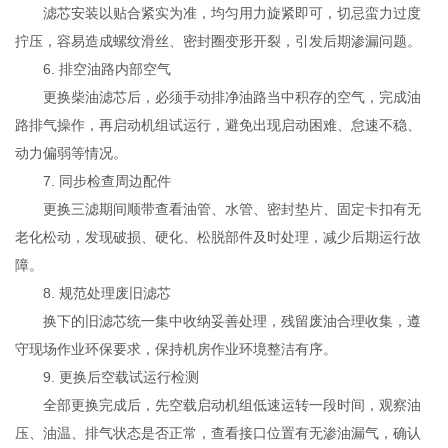
滤芯安装以贴合紧实为准，均匀用力旋紧即可，切忌蛮力过度
拧压，容易造成螺纹滑丝、密封圈变形开裂，引发后期渗漏问题。
6. 排空油路内部空气
更换柴油滤芯后，必须手动排净油路当中积存的空气，完成油
路排气操作，再启动机组试运行，避免出现启动困难、怠速不稳、
动力偏弱等情况。
7. 同步检查周边配件
更换三滤期间顺带查看油管、水管、密封垫片、固定卡扣有无
老化松动，发现破损、硬化、松脱部件及时处理，减少后期运行故
障。
8. 规范处理废旧滤芯
换下的旧滤芯统一集中收纳妥善处理，残留废油合理收集，遵
守现场作业环保要求，保持机房作业环境整洁有序。
9. 更换后空载试运行检测
全部更换完成后，先空载启动机组低速运转一段时间，观察油
压、油温、排气状态是否正常，查看接口位置有无渗油漏气，确认