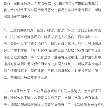
也有一定的保持期，长时间存放，机油的物理化学性能会发生变
化，造成机组工作时润滑状况恶化，容易引发机组零件损坏，所以
润滑油要定期更换。
4、 三滤的更换周期（柴滤、机滤、空滤、水滤）滤器是起到对柴
油、机油或水过滤作用的，以防杂质进入机体内，而在柴油中油
污、杂质也是不可避免的存在，所以在机组运行过程中，过滤器就
起到了重要作用，但同时这些油污或杂质也就被沉积在滤网壁上而
使滤器过滤能力下降，沉积过多，油路将无法畅通，这样油机带载
运行时将会因油无法供给而休克（如同人缺氧），所以正常发电机
组在使用过程中，我们建议：常用机组每500 小时更换三滤；第
二、备用机组每二年更换三滤；
5、 冷却系统水泵、水箱及输水管道长时间未作清洗，使水循环不
畅，冷却效果下降，水管接头是否良好、水箱、水道是否有漏水
等，如果冷却系统有故障，导致的后果有：**、冷却效果不好而使机