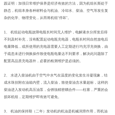
践证明：加强日常维护保养是经济有效的方法，因为机组长斯处于
静态，机组本身各种材料会与机油、冷却水、柴油、空气等发生复
杂的化学、物理变化，从而将机组“停坏”。
1、 机组起动电瓶故障电瓶长时间无人维护，电解液水分挥发后得
不到及时补充，没有配置起动电瓶充电器，电瓶长时间自然放电后
电量降低，或所使用的充电器需要人工定期进行均充浮充倒换，由
于疏忽未进行倒换操作致使电瓶电量达不到要求，解决此问题除了
配置高品质充电器外，必要的检测维护是必须的。
2、 水进入柴油机由于空气中水气在温度的变化发生冷凝现象，结
成水珠挂附在油箱内壁，流入柴油，致使柴油含水量超标，这样的
柴油进入发动机高压油泵，会锈蚀精密耦合件——柱塞，严重的会
损坏机组，定期维护即有效可避免。
3、 机油的保持期（二年）发动机的机油是机械润滑作用，而机油