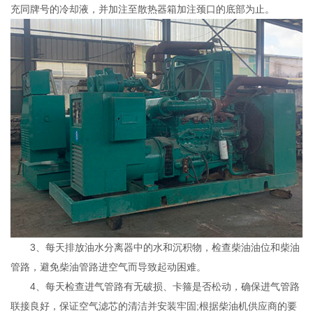
充同牌号的冷却液，并加注至散热器箱加注颈口的底部为止。
3、每天排放油水分离器中的水和沉积物，检查柴油油位和柴油
管路，避免柴油管路进空气而导致起动困难。
4、每天检查进气管路有无破损、卡箍是否松动，确保进气管路
联接良好，保证空气滤芯的清洁并安装牢固;根据柴油机供应商的要